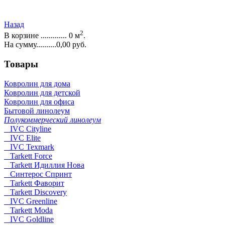
Назад
2
В корзине ............. 0 м
.
На сумму..........0,00 руб.
Товары
Ковролин для дома
Ковролин для детской
Ковролин для офиса
Бытовой линолеум
Полукоммерческий линолеум
IVC Cityline
IVC Elite
IVC Texmark
Tarkett Force
Tarkett Идиллия Нова
Синтерос Спринт
Tarkett Фаворит
Tarkett Discovery
IVC Greenline
Tarkett Moda
IVC Goldline