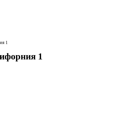
ия 1
ифорния 1