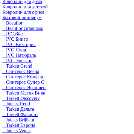
Ковролин для дома
Ковролин для детской
Ковролин для офиса
Бытовой линолеум
Beauflor
Beauflor Grandioso
IVC Blitz
IVC Бинго
IVC Виктория
IVC Луна
IVC Натюрэль
IVC Элеганс
Tarkett Grand
Синтерос Весна
Синтерос Комфорт
Синтерос Супер С
Синтерос Эрапшен
Tarkett Магия Вива
Tarkett Discovery
Juteks Trend
Tarkett Дельта
Tarkett Фаворит
Juteks Brilliant
Tarkett Европа
Juteks Venus