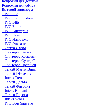
Ковролин для детской
Ковролин для офиса
Бытовой линолеум
Beauflor
Beauflor Grandioso
IVC Blitz
IVC Бинго
IVC Виктория
IVC Луна
IVC Натюрэль
IVC Элеганс
Tarkett Grand
Синтерос Весна
Синтерос Комфорт
Синтерос Супер С
Синтерос Эрапшен
Tarkett Магия Вива
Tarkett Discovery
Juteks Trend
Tarkett Дельта
Tarkett Фаворит
Juteks Brilliant
Tarkett Европа
Juteks Venus
IVC Bois Sauvage