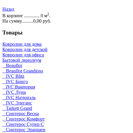
Назад
2
В корзине ............. 0 м
.
На сумму..........0,00 руб.
Товары
Ковролин для дома
Ковролин для детской
Ковролин для офиса
Бытовой линолеум
Beauflor
Beauflor Grandioso
IVC Blitz
IVC Бинго
IVC Виктория
IVC Луна
IVC Натюрэль
IVC Элеганс
Tarkett Grand
Синтерос Весна
Синтерос Комфорт
Синтерос Супер С
Синтерос Эрапшен