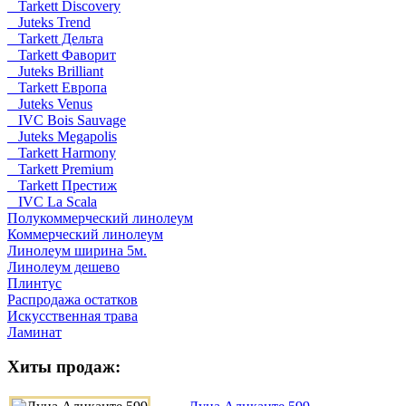
Tarkett Discovery
Juteks Trend
Tarkett Дельта
Tarkett Фаворит
Juteks Brilliant
Tarkett Европа
Juteks Venus
IVC Bois Sauvage
Juteks Megapolis
Tarkett Harmony
Tarkett Premium
Tarkett Престиж
IVC La Scala
Полукоммерческий линолеум
Коммерческий линолеум
Линолеум ширина 5м.
Линолеум дешево
Плинтус
Распродажа остатков
Искусственная трава
Ламинат
Хиты продаж: