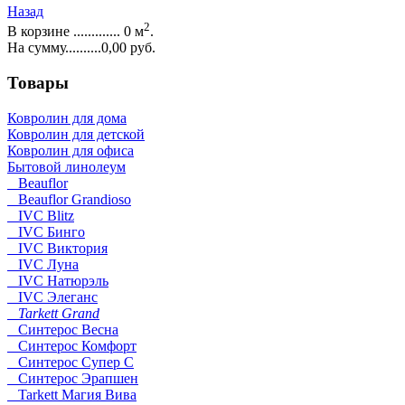
Назад
2
В корзине ............. 0 м
.
На сумму..........0,00 руб.
Товары
Ковролин для дома
Ковролин для детской
Ковролин для офиса
Бытовой линолеум
Beauflor
Beauflor Grandioso
IVC Blitz
IVC Бинго
IVC Виктория
IVC Луна
IVC Натюрэль
IVC Элеганс
Tarkett Grand
Синтерос Весна
Синтерос Комфорт
Синтерос Супер С
Синтерос Эрапшен
Tarkett Магия Вива